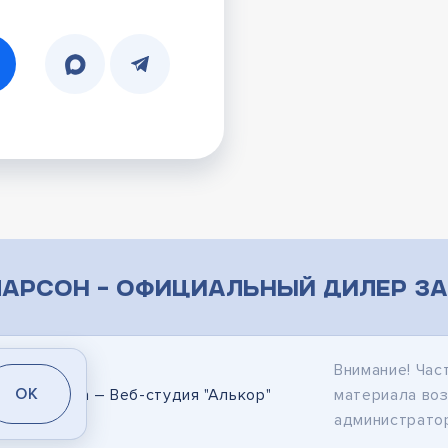
арсон – официальный дилер за
Внимание! Час
OK
дание сайта
– Веб-студия "Алькор"
материала во
администратор