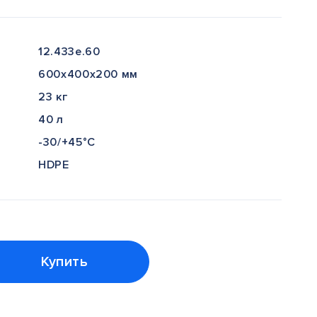
12.433e.60
600x400x200 мм
23 кг
40 л
-30/+45°С
HDPE
Купить