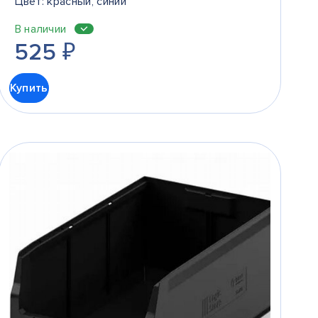
Цвет: красный, синий
В наличии
525
₽
Купить