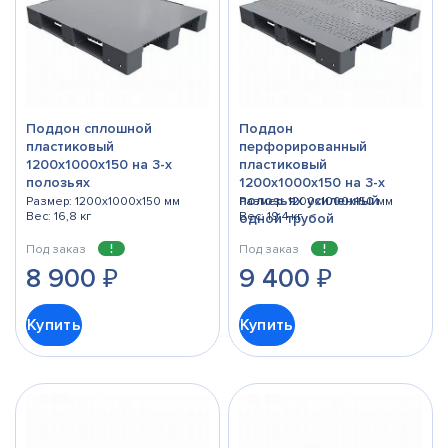
Поддон сплошной
Поддон
пластиковый
перфорированный
1200х1000х150 на 3-х
пластиковый
полозьях
1200х1000х150 на 3-х
полозьях усиленный
Размер: 1200x1000x150 мм
Размер: 1200x1000x150 мм
Вес: 16,8 кг
Вес: 19,4 кг
одной трубой
Под заказ
Под заказ
8 900
₽
9 400
₽
Купить
Купить