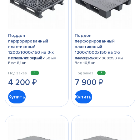
Поддон
Поддон
перфорированный
перфорированный
пластиковый
пластиковый
1200х1000x150 на 3-х
1200х1000х150 на 3-х
полозьях серый
полозьях
Размер: 1200x1000x150 мм
Размер: 1200x1000x150 мм
Вес: 8,1 кг
Вес: 16,5 кг
Под заказ
Под заказ
4 200
₽
7 900
₽
Купить
Купить