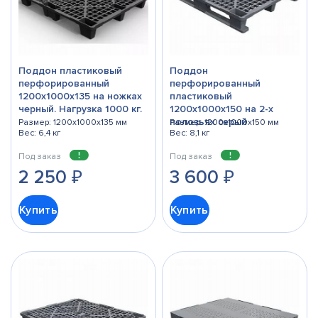
Поддон пластиковый
Поддон
перфорированный
перфорированный
1200х1000х135 на ножках
пластиковый
черный. Нагрузка 1000 кг.
1200х1000x150 на 2-х
полозьях серый
Размер: 1200x1000x135 мм
Размер: 1200x1000x150 мм
Вес: 6,4 кг
Вес: 8,1 кг
Под заказ
Под заказ
2 250
₽
3 600
₽
Купить
Купить