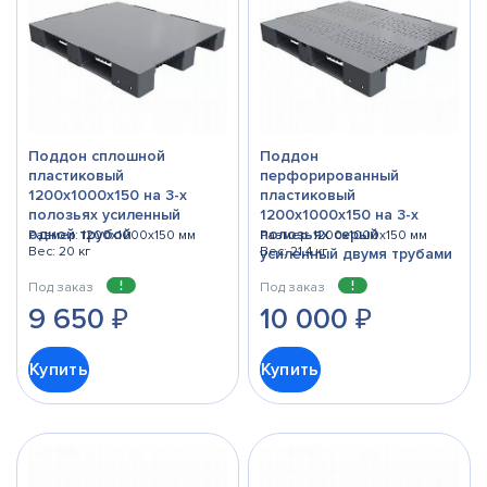
Поддон сплошной
Поддон
пластиковый
перфорированный
1200х1000x150 на 3-х
пластиковый
полозьях усиленный
1200х1000х150 на 3-х
одной трубой
полозьях серый
Размер: 1200x1000x150 мм
Размер: 1200x1000x150 мм
Вес: 20 кг
Вес: 21,4 кг
усиленный двумя трубами
Под заказ
Под заказ
9 650
₽
10 000
₽
Купить
Купить