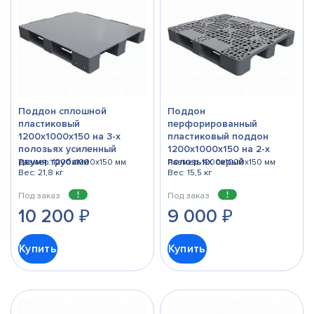
Поддон сплошной
Поддон
пластиковый
перфорированный
1200х1000x150 на 3-х
пластиковый поддон
полозьях усиленный
1200х1000х150 на 2-х
двумя трубами
полозьях серый
Размер: 1200x1000x150 мм
Размер: 1200x1000x150 мм
Вес: 21,8 кг
Вес: 15,5 кг
Под заказ
Под заказ
10 200
₽
9 000
₽
Купить
Купить