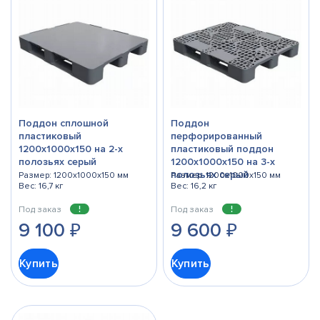
Поддон сплошной
Поддон
пластиковый
перфорированный
1200х1000х150 на 2-х
пластиковый поддон
полозьях серый
1200х1000x150 на 3-х
полозьях серый
Размер: 1200x1000x150 мм
Размер: 1200x1000x150 мм
Вес: 16,7 кг
Вес: 16,2 кг
Под заказ
Под заказ
9 100
₽
9 600
₽
Купить
Купить