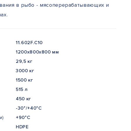
вания в рыбо - мясоперерабатывающих и
ах.
11.602F.C10
1200x800x800 мм
29,5 кг
3000 кг
1500 кг
515 л
450 кг
-30°/+40°С
и)
+90°С
HDPE