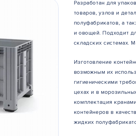
Разработан для упако
товаров, узлов и дета
полуфабрикатов, а та
и овощей. Подходит д
складских системах. 
Изготовление контейн
возможным их использ
гигиеническими требо
цехах и в морозильны
комплектация кранам
контейнеров в качест
жидких полуфабрикато