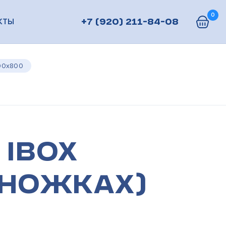
0
КТЫ
+7 (920) 211-84-08
00х800
 IBOX
 ножках)