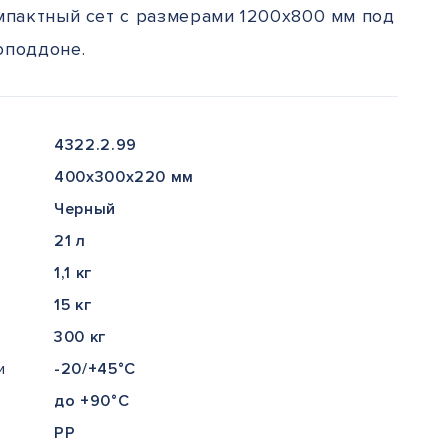
омпактный сет с размерами 1200х800 мм под
оподдоне.
4322.2.99
400x300x220 мм
Черный
21 л
1,1 кг
15 кг
300 кг
и
-20/+45°С
до +90°С
РР