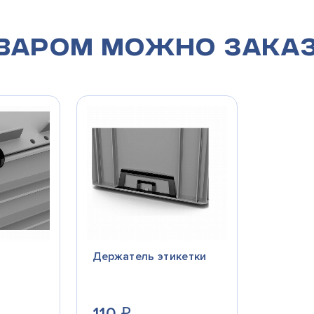
оваром можно зака
Держатель этикетки
110
₽