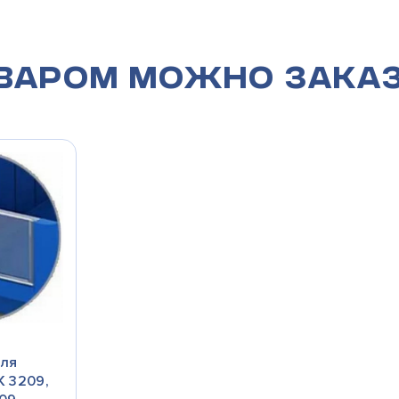
оваром можно зака
для
K 3209,