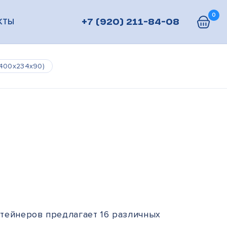
0
КТЫ
+7 (920) 211-84-08
(400х234х90)
тейнеров предлагает 16 различных