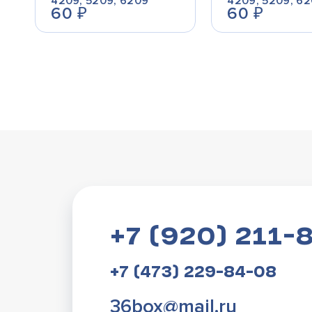
4209, 5209, 6209
4209, 5209, 6
60
₽
60
₽
+7 (920) 211-
+7 (473) 229-84-08
36box@mail.ru