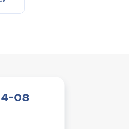
209
84-08