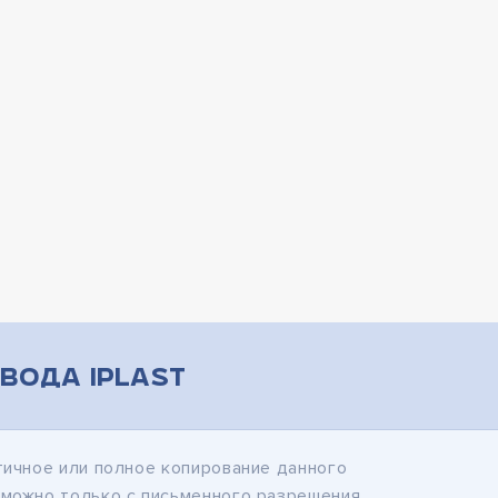
вода iPlast
тичное или полное копирование данного
зможно только с письменного разрешения