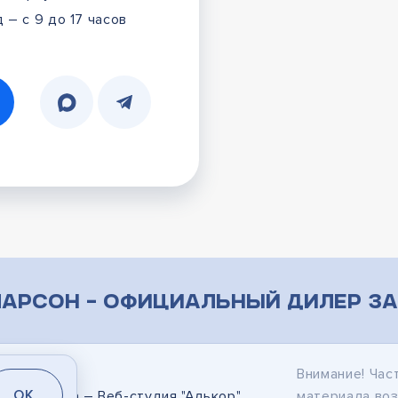
 – с 9 до 17 часов
арсон – официальный дилер за
Внимание! Час
OK
дание сайта
– Веб-студия "Алькор"
материала во