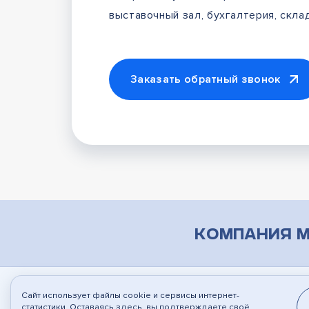
выставочный зал, бухгалтерия, склад
Заказать обратный звонок
Компания М
Сайт использует файлы cookie и сервисы интернет-
© 2010-2026
ООО "Марсон"
, г.Воронеж
Соз
статистики. Оставаясь здесь, вы подтверждаете своё