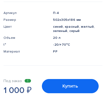
Артикул
П-4
Размер
502x305x186 мм
Цвет
синий, красный, желтый,
зеленый, серый
Объем
20 л
t°
-20/+70°С
Материал
PP
Под заказ
Купить
1 000
₽