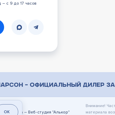
 – с 9 до 17 часов
арсон – официальный дилер за
Внимание! Час
OK
дание сайта
– Веб-студия "Алькор"
материала во